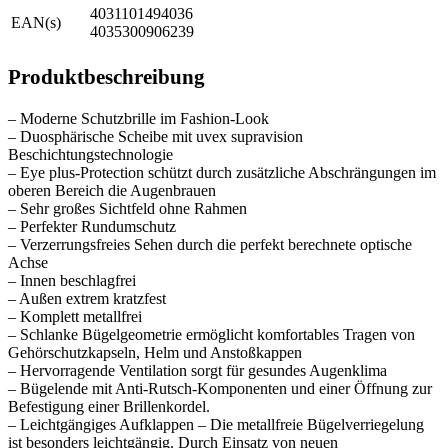
4031101494036
EAN(s)
4035300906239
Produktbeschreibung
– Moderne Schutzbrille im Fashion-Look
– Duosphärische Scheibe mit uvex supravision
Beschichtungstechnologie
– Eye plus-Protection schützt durch zusätzliche Abschrängungen im
oberen Bereich die Augenbrauen
– Sehr großes Sichtfeld ohne Rahmen
– Perfekter Rundumschutz
– Verzerrungsfreies Sehen durch die perfekt berechnete optische
Achse
– Innen beschlagfrei
– Außen extrem kratzfest
– Komplett metallfrei
– Schlanke Bügelgeometrie ermöglicht komfortables Tragen von
Gehörschutzkapseln, Helm und Anstoßkappen
– Hervorragende Ventilation sorgt für gesundes Augenklima
– Bügelende mit Anti-Rutsch-Komponenten und einer Öffnung zur
Befestigung einer Brillenkordel.
– Leichtgängiges Aufklappen – Die metallfreie Bügelverriegelung
ist besonders leichtgängig. Durch Einsatz von neuen