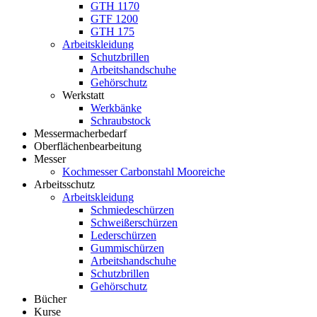
GTH 1170
GTF 1200
GTH 175
Arbeitskleidung
Schutzbrillen
Arbeitshandschuhe
Gehörschutz
Werkstatt
Werkbänke
Schraubstock
Messermacherbedarf
Oberflächenbearbeitung
Messer
Kochmesser Carbonstahl Mooreiche
Arbeitsschutz
Arbeitskleidung
Schmiedeschürzen
Schweißerschürzen
Lederschürzen
Gummischürzen
Arbeitshandschuhe
Schutzbrillen
Gehörschutz
Bücher
Kurse