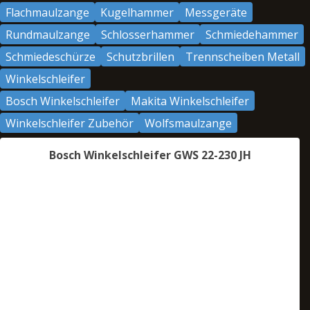
Flachmaulzange
Kugelhammer
Messgeräte
Rundmaulzange
Schlosserhammer
Schmiedehammer
Schmiedeschürze
Schutzbrillen
Trennscheiben Metall
Winkelschleifer
Bosch Winkelschleifer
Makita Winkelschleifer
Winkelschleifer Zubehör
Wolfsmaulzange
Bosch Winkelschleifer GWS 22-230 JH