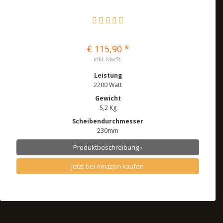
€ 115,90 *
inkl. MwSt.
Leistung
2200 Watt
Gewicht
5,2 Kg
Scheibendurchmesser
230mm
Produktbeschreibung ›
Jetzt bei Amazon kaufen
* am 10.05.2018 um 16:51 Uhr aktualisiert