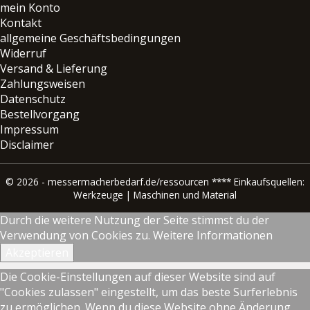
mein Konto
Kontakt
allgemeine Geschäftsbedingungen
Widerruf
Versand & Lieferung
Zahlungsweisen
Datenschutz
Bestellvorgang
Impressum
Disclaimer
© 2026 - messermacherbedarf.de/ressourcen ****
Einkaufsquellen:
Werkzeuge | Maschinen und Material
Durch die weitere Nutzung der Seite stimmst du der
Verwendung von Cookies zu.
Weitere Informationen
Akzeptieren
Die Cookie-Einstellungen auf dieser Website sind auf
"Cookies zulassen" eingestellt, um das beste Surferlebnis
zu ermöglichen. Wenn du diese Website ohne Änderung