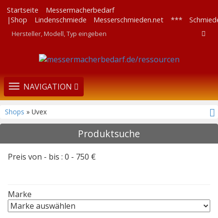
Startseite
Messermacherbedarf
|Shop
Lindenschmiede
Messerschmieden.net
***
Schmied
TOGGLE
NAVIGATION
NAVIGATION
Shops
» Uvex
Produktsuche
Preis von - bis :
0
-
750
€
Marke