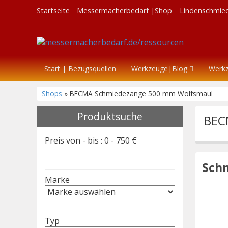
Startseite
Messermacherbedarf |Shop
Lindenschmie
Start | Bezugsquellen
Werkzeuge|Blog
Werk
Shops
» BECMA Schmiedezange 500 mm Wolfsmaul
Produktsuche
BEC
Preis von - bis :
0
-
750
€
Sch
Marke
Typ