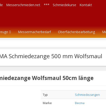
de
Messerschmieden.net
***
Schmiedekurse
Kontakt
zeuge
Messermacherbedarf
Oberflächenbearbeitung
M
MA Schmiedezange 500 mm Wolfsmaul
miedezange Wolfsmaul 50cm länge
Typ
Schmiedezangen
Marke
Becma