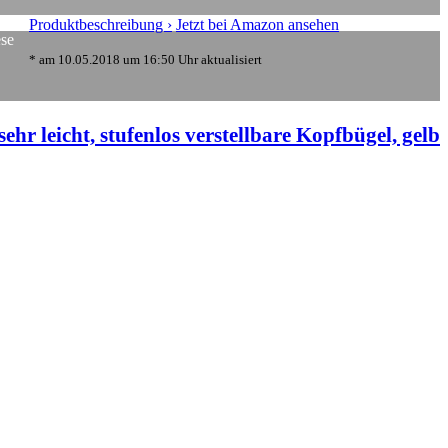
Produktbeschreibung ›
Jetzt bei Amazon ansehen
ese
* am 10.05.2018 um 16:50 Uhr aktualisiert
r leicht, stufenlos verstellbare Kopfbügel, gelb