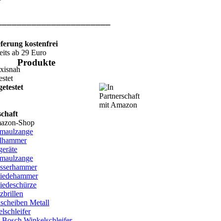
_______________________
eferung kostenfrei
eits ab 29 Euro
Produkte
etestet
schaft
mazon-Shop
hmaulzange
lhammer
eräte
maulzange
osserhammer
iedehammer
iedeschürze
zbrillen
scheiben Metall
lschleifer
Bosch Winkelschleifer