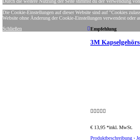
Durch die weitere Nutzung der Seite stimmst du der Verwendung vo
Die Cookie-Einstellungen auf dieser Website sind auf "Cookies zulass
Website ohne Änderung der Cookie-Einstellungen verwendest oder auf 
Schließen
Empfehlung
3M Kapselgehörsch
€ 13,95 *
inkl. MwSt.
Produktbeschreibung ›
J