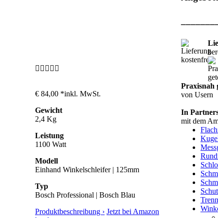
_______
Li
ber
Praxisnah g
€ 84,00 *
inkl. MwSt.
von Usern
Gewicht
In Partner
2,4 Kg
mit dem A
Flac
Leistung
Kuge
1100 Watt
Messg
Rund
Modell
Schl
Einhand Winkelschleifer | 125mm
Schm
Schm
Typ
Schut
Bosch Professional | Bosch Blau
Trenn
Winke
Produktbeschreibung ›
Jetzt bei Amazon