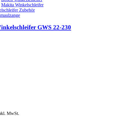
Makita Winkelschleifer
lschleifer Zubehör
smaulzange
inkelschleifer GWS 22-230
nkl. MwSt.