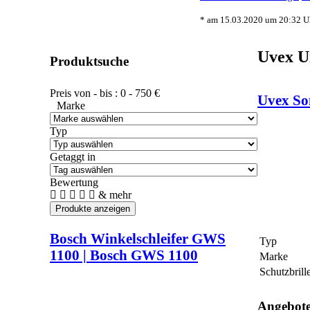
* am 15.03.2020 um 20:32 Uh
Uvex Un
Produktsuche
Preis von - bis :
0
-
750
€
Uvex Son
Marke
Typ
Getaggt in
Bewertung
& mehr
Bosch Winkelschleifer GWS
Typ
1100 | Bosch GWS 1100
Marke
Schutzbrill
Angebot