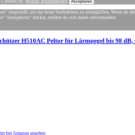
n Cookies zu.
Weitere Informationen
Akzeptieren
en" eingestellt, um das beste Surferlebnis zu ermöglichen. Wenn du di
"Akzeptieren" klickst, erklärst du sich damit einverstanden.
ützer H510AC Peltor für Lärmpegel bis 98 dB, seh
etzt bei Amazon ansehen