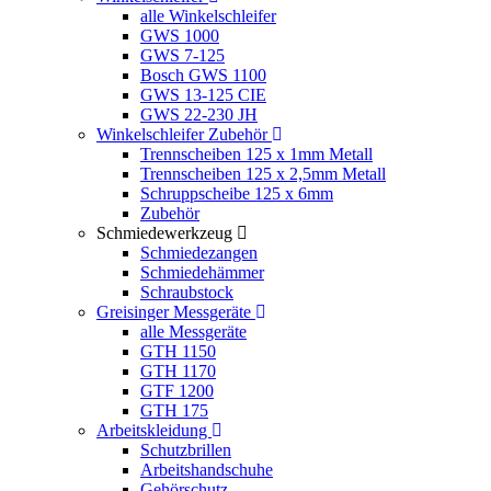
alle Winkelschleifer
GWS 1000
GWS 7-125
Bosch GWS 1100
GWS 13-125 CIE
GWS 22-230 JH
Winkelschleifer Zubehör
Trennscheiben 125 x 1mm Metall
Trennscheiben 125 x 2,5mm Metall
Schruppscheibe 125 x 6mm
Zubehör
Schmiedewerkzeug
Schmiedezangen
Schmiedehämmer
Schraubstock
Greisinger Messgeräte
alle Messgeräte
GTH 1150
GTH 1170
GTF 1200
GTH 175
Arbeitskleidung
Schutzbrillen
Arbeitshandschuhe
Gehörschutz